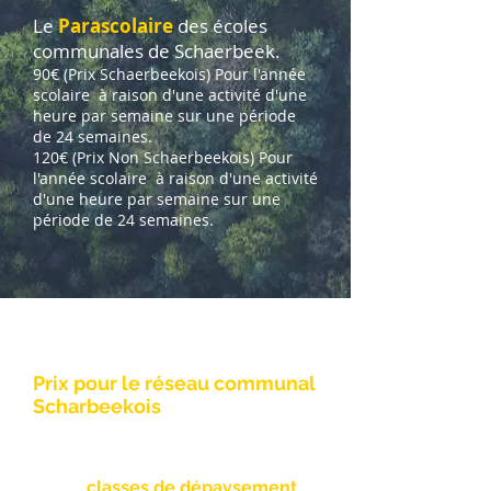
Le
Parascolaire
des écoles
communales de Schaerbeek.
90€
(
Prix Schaerbeekois)
Pour l'année
scolaire à raison d'une activité d'une
heure par
semaine sur une période
de 24 semaines.
120€ (
Prix Non Schaerbeekois)
Pour
l'année scolaire à raison d'une activité
d'une heure par
semaine sur une
période de 24 semaines.
Contact :
tél.: 02/242.01.14
mail ocsasbl@gmail.com
Prix pour le réseau communal
Scharbeekois
Avec pique-nique 5 €
Avec repas chaud 8 €
Les
classes de
dépaysement