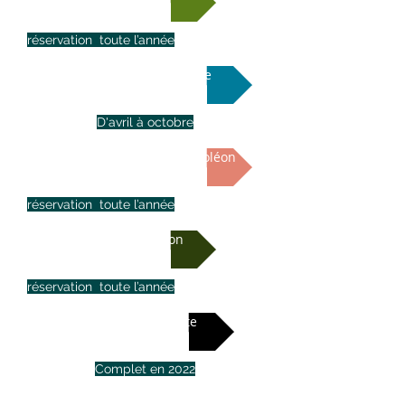
réservation toute l’année
Ascenseur funiculaire
D'avril à octobre
Quartier général de Napoléon
réservation toute l’année
Musée Folon
réservation toute l’année
Ferme de Hulotte
Complet en 2022