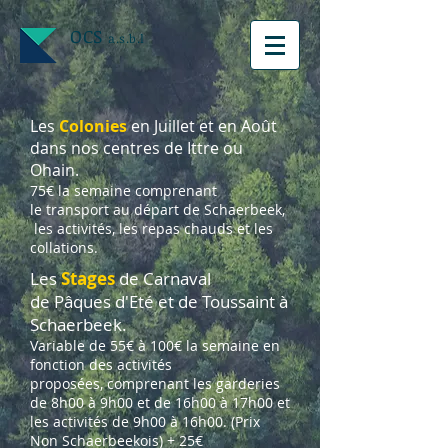
OCS
a.s.b.l
Les
Colonies
en Juillet et en Août
dans nos centres de Ittre ou
Ohain.
75€
la semaine comprenant
le transport au départ de Schaerbeek,
les activités, les repas
chauds
et les
collations.
Les
Stages
de Carnaval
de Pâques d'Eté et de Toussaint à
Schaerbeek.
Variable de
55€ à 100€
la semaine en
fonction des activités
proposées, comprenant les garderies
de 8h00 à 9h00 et de 16h00 à 17h00 et
les activités de 9h00 à 16h00. (
Prix
Non Schaerbeekois) + 25€