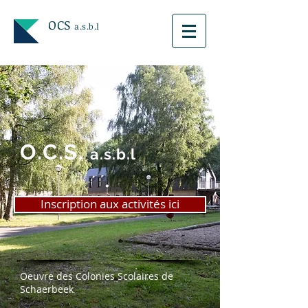
OCS
a.s.b.l
O.C.S.
a.s.b.l
Inscription aux activités ici
Oeuvre des Colonies Scolaires de
Schaerbeek